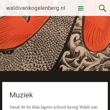
Ga
waldivankogelenberg.nl
naar
de
inhoud
Muziek
Vanaf de 6e klas lagere school kreeg Waldi van